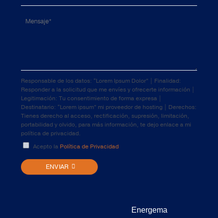
Responsable de los datos: “Lorem Ipsum Dolor” | Finalidad:
Responder a la solicitud que me envíes y ofrecerte información |
Legitimación: Tu consentimiento de forma expresa |
Destinatario: “Lorem ipsum” mi proveedor de hosting | Derechos:
Tienes derecho al acceso, rectificación, supresión, limitación,
portabilidad y olvido, para más información, te dejo enlace a mi
política de privacidad.
Acepto la
Política de Privacidad
ENVIAR
Energema