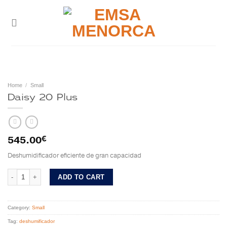
Skip
to
content
Home
/
Small
Daisy 20 Plus
545.00
€
Deshumidificador eficiente de gran capacidad
Daisy 20 Plus quantity
ADD TO CART
Category:
Small
Tag:
deshumificador