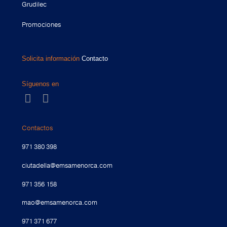
Grudilec
Promociones
Solicita información
Contacto
Síguenos en
Contactos
971 380 398
ciutadella@emsamenorca.com
971 356 158
mao@emsamenorca.com
971 371 677