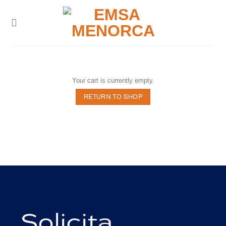
Skip
to
content
Your cart is currently empty.
RETURN TO SHOP
Solicita