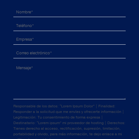
Responsable de los datos: “Lorem Ipsum Dolor” | Finalidad:
Responder a la solicitud que me envíes y ofrecerte información |
Legitimación: Tu consentimiento de forma expresa |
Destinatario: “Lorem ipsum” mi proveedor de hosting | Derechos:
Tienes derecho al acceso, rectificación, supresión, limitación,
portabilidad y olvido, para más información, te dejo enlace a mi